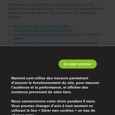
Entreprises et collectivités ont parfois des besoins non
récurrents et très spécifiques en matière d’entretien. Nantnet
propose son expertise sur des techniques de nettoyage
pointues :
Le lavage de vitre de grande hauteur
Le lessivage des murs et des plafonds
Le nettoyage de surfaces extérieures
(façades, toitures,
allées)
Le nettoyage et la restauration de surfaces intérieures
La rénovation de parquet
Le traitement des marbres
La zone d’intervention de Nantnet
Accepter et fermer
Basée à
Nantes
et à
Saint-Nazaire
, l’agence de nettoyage
Nantnet missionne ses équipes pour des prestations
Nantnet.com utilise des traceurs permettant
spécifiques auprès des entreprises et des collectivités
sur
d’assurer le fonctionnement du site, pour mesurer
l’ensemble de la Loire-Atlantique
.
l’audience et la performance, et afficher des
contenus provenant de sites tiers.
Nous contacter
Nous conserverons votre choix pendant 6 mois.
Vous pourrez changer d’avis à tout moment en
utilisant le lien « Gérer mes cookies » en bas de